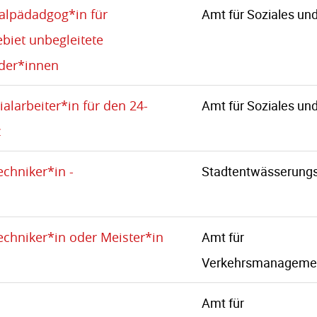
ialpädadgog*in für
Amt für Soziales un
biet unbegleitete
nder*innen
alarbeiter*in für den 24-
Amt für Soziales un
z
echniker*in -
Stadtentwässerungs
Techniker*in oder Meister*in
Amt für
Verkehrsmanageme
Amt für