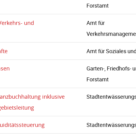
Forstamt
 Verkehrs- und
Amt für
Verkehrsmanageme
fte
Amt für Soziales un
asen
Garten-, Friedhofs- 
Forstamt
nanzbuchhaltung inklusive
Stadtentwässerungs
gebietsleitung
uiditätssteuerung
Stadtentwässerungs