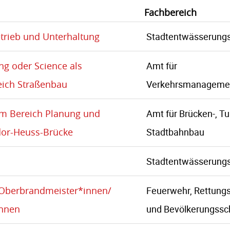
Fachbereich
etrieb und Unterhaltung
Stadtentwässerungs
ng oder Science als
Amt für
eich Straßenbau
Verkehrsmanageme
im Bereich Planung und
Amt für Brücken-, Tu
or-Heuss-Brücke
Stadtbahnbau
Stadtentwässerungs
Oberbrandmeister*innen/
Feuerwehr, Rettungs
innen
und Bevölkerungssc